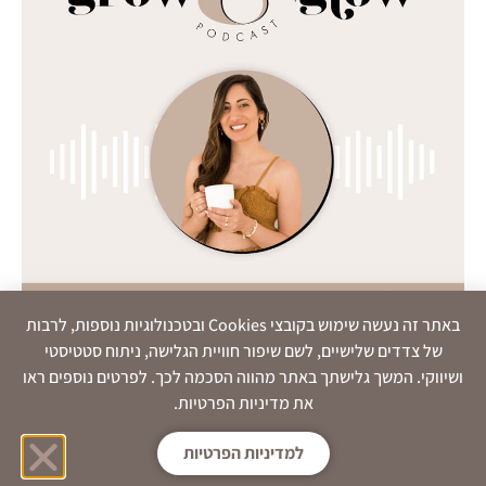
באתר זה נעשה שימוש בקובצי Cookies ובטכנולוגיות נוספות, לרבות
של צדדים שלישיים, לשם שיפור חוויית הגלישה, ניתוח סטטיסטי
ושיווקי. המשך גלישתך באתר מהווה הסכמה לכך. לפרטים נוספים ראו
פרק #25 – הלקוח שכמעט החזיר אותי לדפוס
את מדיניות הפרטיות.
הריצוי הישן שלי | 3 תובנות חשובות על ריצוי
למדיניות הפרטיות
בפרק הזה אני חושפת סיפור אמיתי מהעסק שלי, על מקרה שקרה