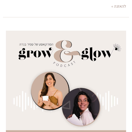
להאזנה »