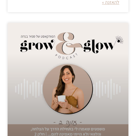
להאזנה »