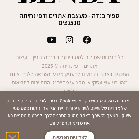
ספיר בנדה - מעצבת אתרים ודפי נחיתה
מנצנצים
כל הזכויות שמורות לסטודיו ספיר בנדה דיזיין – עיצוב
אתרים ודפי נחיתה © 2026
התכנים באתר זה נועדו להעניק מידע והשראה בלבד ואינם
מהווים ייעוץ עסקי או מקצועי מחייב או התחייבות לתוצאות
כלשהן.
השימוש במידע הינו באחריות המשתמש בלבד.
באתר זה נעשה שימוש בקובצי Cookies ובטכנולוגיות נוספות, לרבות
של צדדים שלישיים, לשם שיפור חוויית הגלישה, ניתוח סטטיסטי
ושיווקי. המשך גלישתך באתר מהווה הסכמה לכך. לפרטים נוספים ראו
את מדיניות הפרטיות.
הצהרת
תנאי
מדיניות
נגישות
שימוש
פרטיות
למדיניות הפרטיות