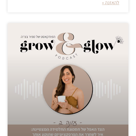
להאזנה »