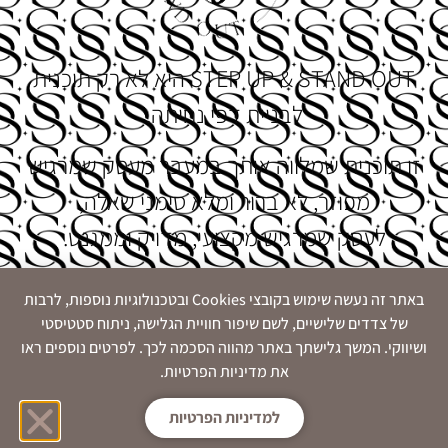
STEP UP & STAND OUT היא לא רק תוכנית
לבניית דפי נחיתה.
זו תוכנית שמלווה אותך במעבר מעסק שמרגיש
מפוזר, לא ברור ומלא סימני שאלה,
לעסק שמרגיש מקצועי, מדויק וממגנט.
ההשקעה שלך בתוכנית:
באתר זה נעשה שימוש בקובצי Cookies ובטכנולוגיות נוספות, לרבות
של צדדים שלישיים, לשם שיפור חוויית הגלישה, ניתוח סטטיסטי
ושיווקי. המשך גלישתך באתר מהווה הסכמה לכך. לפרטים נוספים ראו
כדי שתוכלי לבדוק ולהתנסות בעצמך,
את מדיניות הפרטיות.
אני מזמינה אותך להצטרף אלינו
לחודש ניסיון ב-97
למדיניות הפרטיות
ש"ח
בלבד – ללא התחייבות!