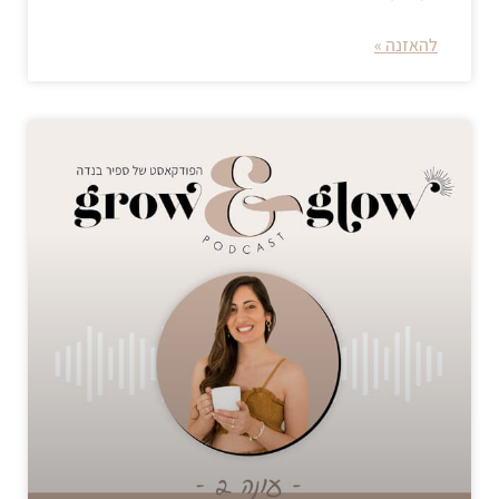
להאזנה »