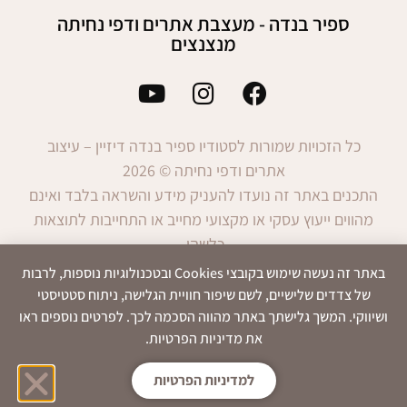
ספיר בנדה - מעצבת אתרים ודפי נחיתה
מנצנצים
כל הזכויות שמורות לסטודיו ספיר בנדה דיזיין – עיצוב
אתרים ודפי נחיתה © 2026
התכנים באתר זה נועדו להעניק מידע והשראה בלבד ואינם
מהווים ייעוץ עסקי או מקצועי מחייב או התחייבות לתוצאות
כלשהן.
השימוש במידע הינו באחריות המשתמש בלבד.
באתר זה נעשה שימוש בקובצי Cookies ובטכנולוגיות נוספות, לרבות
של צדדים שלישיים, לשם שיפור חוויית הגלישה, ניתוח סטטיסטי
ושיווקי. המשך גלישתך באתר מהווה הסכמה לכך. לפרטים נוספים ראו
את מדיניות הפרטיות.
הצהרת
תנאי
מדיניות
נגישות
שימוש
פרטיות
למדיניות הפרטיות