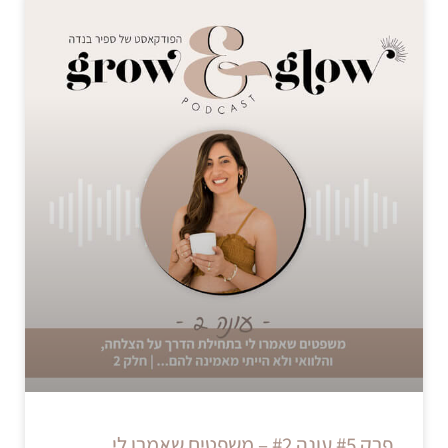
פרק #5 עונה #2 – משפטים שאמרו לי