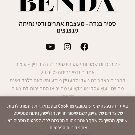
ספיר בנדה - מעצבת אתרים ודפי נחיתה
מנצנצים
כל הזכויות שמורות לסטודיו ספיר בנדה דיזיין – עיצוב
אתרים ודפי נחיתה © 2026
התכנים באתר זה נועדו להעניק מידע והשראה בלבד ואינם
מהווים ייעוץ עסקי או מקצועי מחייב או התחייבות לתוצאות
כלשהן.
השימוש במידע הינו באחריות המשתמש בלבד.
באתר זה נעשה שימוש בקובצי Cookies ובטכנולוגיות נוספות, לרבות
של צדדים שלישיים, לשם שיפור חוויית הגלישה, ניתוח סטטיסטי
ושיווקי. המשך גלישתך באתר מהווה הסכמה לכך. לפרטים נוספים ראו
את מדיניות הפרטיות.
הצהרת
תנאי
מדיניות
נגישות
שימוש
פרטיות