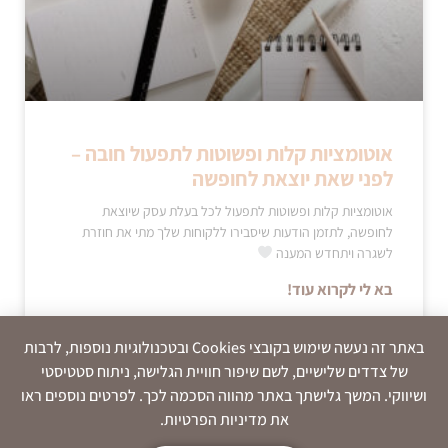
אוטומציות קלות ופשוטות לתפעול חובה –
לפני שאת יוצאת לחופשה
אוטומציות קלות ופשוטות לתפעול לכל בעלת עסק שיוצאת
לחופשה, לתזמן הודעות שיסבירו ללקוחות שלך מתי את חוזרת
לשגרה ויתחדש המענה
בא לי לקרוא עוד!
באתר זה נעשה שימוש בקובצי Cookies ובטכנולוגיות נוספות, לרבות
2 באוקטובר 2022
של צדדים שלישיים, לשם שיפור חוויית הגלישה, ניתוח סטטיסטי
« עמוד קודם
1
2
3
4
5
עמוד הבא »
ושיווקי. המשך גלישתך באתר מהווה הסכמה לכך. לפרטים נוספים ראו
את מדיניות הפרטיות.