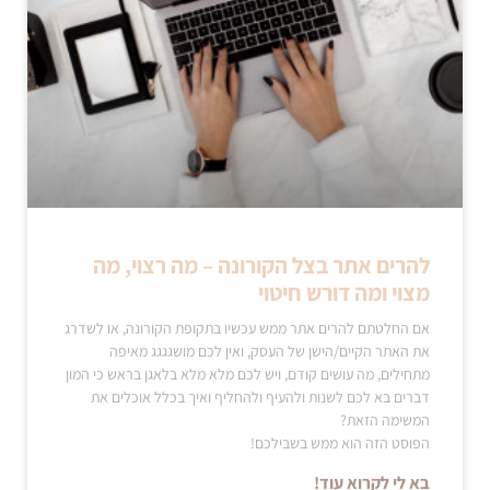
להרים אתר בצל הקורונה – מה רצוי, מה
מצוי ומה דורש חיטוי
אם החלטתם להרים אתר ממש עכשיו בתקופת הקורונה, או לשדרג
את האתר הקיים/הישן של העסק, ואין לכם מושגגגג מאיפה
מתחילים, מה עושים קודם, ויש לכם מלא מלא בלאגן בראש כי המון
דברים בא לכם לשנות ולהעיף ולהחליף ואיך בכלל אוכלים את
המשימה הזאת?
הפוסט הזה הוא ממש בשבילכם!
בא לי לקרוא עוד!