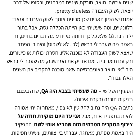
שנים איזשהו תואר, חורקת שיניים במבחנים, ובסופו של דבר
יוצאת לשוק העבודה pretty clueless.
אמנם יש המון תארים שכן מכינים אותך לשוק העבודה ומאוד
רלוונטיים, ומה שעשיתי כאן הייתה הכללה גסה, אבל בתור
ילדה בת 18 שלא כל כך חוותה מי יודע מה דברים בחיים, זה
באמת מה שעבר לי בראש (לכן, לא לשפוט) והיה בי הפחד
שאצא לשוק העבודה לא מוכנה אליו, חסרת יכולות או כישורים,
ורק עם תואר ביד. ואם אדייק את המחשבה, מה שעבר לי בראש
היה "אין תואר באוניברסיטה שאני מוכנה להקריב את השנים
האלו עבורו".
הסעיף השלישי –
מה שעשיתי בצבא היה QA
, שזה בעצם
בדיקות תוכנה (בקרת איכות).
נתיב ה-QA היה נתיב לחלוטין לא צפוי, מאחר והייתי אמורה
להיות בתפקיד אחר, אבל
אני עד היום מוקירת תודה על
צירוף המקרים המדהים הזה שהביא אותי לשם
. התפקיד
היה באמת מפתח, מאתגר, עברתי בין צוותים, עשיתי חפיפות,