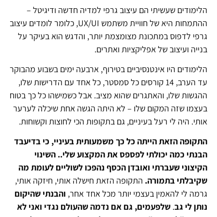
הלימודים שעשיתי הם עיצוב גרפי למדיה חדשה ודיגיטל –
ההתמחות היא של חוויית משתמש UX/UI, כלומר לומדים עיצוב
גרפי לדפוס במתכונת מצומצמת יותר, והדגש הוא בעיקר על
בנייה ועיצוב של אפליקציות ואתרים.
הלימודים היו אינטנסיביים בטירוף, ארבעה ימים בשבוע מהבוקר
עד הערב, 14 קורסים כל סמסטר, כל אחד עם הדרישות שלו,
ההגשות שלו, והאתגרים שהוא מציב. אבל כשמישהו כל כך בטוח
בעצמו שזה המקום שלו – לא היתה הגשה אחת שיכלה לערער
אותי. היה לי רעל בעיניים, גם בתקופות הכי לחוצות וקשוחות.
התקופה הזאת הייתה כל כך משמעותית בעיניי, כי בדיעבד
הבנתי כמה יכולתי לפספס את המקצוע שלי..
השינוי
הקיצוני שעברתי ואובדן הכסף נהפכו לשוליים לעומת מה
שקיבלתי בתמורה.
התקופה הזאת חישלה אותי, חיזקה אותי,
גרמה לי להאמין בעצמי יותר מכל אחד אחר,
והבנתי שהיקום
נותן לי גב
.
שלפעמים, גם אם נדמה שהעולם נגדי ואני לא