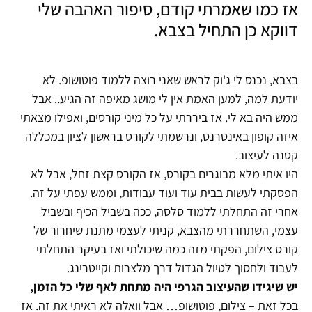
אז כמו שאמרתי קודם, סיפור האהבה שלי
דווקא כן התחיל בצבא.
בצבא, נכנס לי ג'וק לראש שאני רוצה ללמוד פוטושופ. לא
יודעת למה, למען האמת אין לי מושג מאיפה זה הגיע.. אבל
ממש היה בא לי. אז ביררתי על כל מיני קורסים, ואפילו מצאתי
איזה קופון באינטרנט, ונרשמתי לקורס בראשון לציון במכללה
קטנה לעיצוב.
היו איתי מלא מבוגרים בקורס, אז הקורס קצת זחל, אבל לא
הפסקתי לעשות בבית עוד ועוד עבודות, וממש עפתי על זה.
אחרי זה התחלתי ללמוד סלסה, ככה בשביל הכיף ובשביל
עצמי, השתחררתי מהצבא, קניתי לעצמי מתנת שיחרור של
קורס צילום, הפקתי מזה כמה שיכולתי ואז בעיקר התחלתי
לעבוד ולחסוך לטיול הגדול דרך מלצרות וקייטרינג.
יש שיגידו שהעיצוב הגרפי היה מתחת לאף שלי כל הזמן,
בכל זאת – צילום, פוטושופ… אבל וואלה לא ראיתי את זה. אז