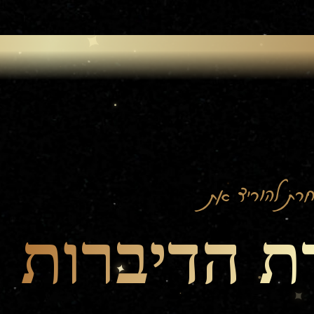
רת להוריד את
ת הדיברות