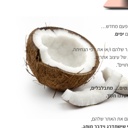
ל פעם מחדש…
ם
יפים
.
תר שלהם ו/או את דפי הנחיתה.
 של עיצוב אתרים.
ויים".
פעמים… מתבלבלים,
 שלנו חסד.
ם את האתר שלהם,
 שישתדרג וידבר מותג.