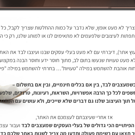
צריך לא מעט אומץ, שלא נדבר על כמות ההחלטות שצריך לקבל, כ
תפתות לעיצובים שלפעמים לא מתאימים לנו או למותג שלנו, רק כי ה
ייעוץ אתר), דיברתי עם לא מעט בעלי עסקים שבנו ועיצבו לבד את הא
לא מעט טעויות שנעשו בתום לב, מתוך חוסר ידע וחוסר הבנה במקצוע
 פחות אוהבת להשתמש במילה "טעויות"… בחרתי להשתמש במילה "פית
שמעצבים לבד, בין אם בכלים חינמיים, ובין אם בתשלום –
חשפים לכל כך הרבה אפשרויות, השראות, רעיונות, טרנדים, של
ל תוך העיצוב שלנו גם דברים שלא שייכים, ולא עושים עם המותג
אז אחרי שעיצבתם לעצמכם את האתר,
פיתויים הכי גדולים של בעלי העסקים שמעצבים לבד
ועבור עצמ
יך תצאו עם רשימת פעולה ותדעו מה צריך לשנות באתר שלכם כדי