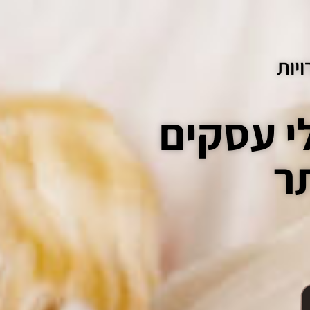
יות
לי עסקים
ר