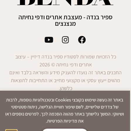
ספיר בנדה - מעצבת אתרים ודפי נחיתה
מנצנצים
כל הזכויות שמורות לסטודיו ספיר בנדה דיזיין – עיצוב
אתרים ודפי נחיתה © 2026
התכנים באתר זה נועדו להעניק מידע והשראה בלבד ואינם
מהווים ייעוץ עסקי או מקצועי מחייב או התחייבות לתוצאות
כלשהן.
השימוש במידע הינו באחריות המשתמש בלבד.
באתר זה נעשה שימוש בקובצי Cookies ובטכנולוגיות נוספות, לרבות
של צדדים שלישיים, לשם שיפור חוויית הגלישה, ניתוח סטטיסטי
ושיווקי. המשך גלישתך באתר מהווה הסכמה לכך. לפרטים נוספים ראו
הצהרת
תנאי
מדיניות
את מדיניות הפרטיות.
נגישות
שימוש
פרטיות