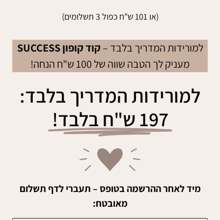
(או 101 ש"ח כפול 3 תשלומים)
למורידות המדריך בלבד –
קוד קופון SUCCESS
מעניק לך הטבה שווה של 100 ש"ח הנחה!
למורידות המדריך בלבד:
197 ש"ח בלבד!
מיד לאחר ההרשמה בטופס – תעברי לדף תשלום
מאובטח: