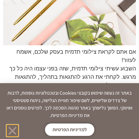
אם אתם לקראת צילומי תדמית בעסק שלכם, אשמח
לעזור!
השבוע עשיתי צילומי תדמית, שזה בפני עצמו היה כל כך
מרגש. לקחתי את הרגע להתגאות בתהליך, להתגאות
בעצמאות, ולהנות מהעובדה שתוך 5 חודשים בתור
באתר זה נעשה שימוש בקובצי Cookies ובטכנולוגיות נוספות, לרבות
עצמאית כבר הגעתי לשלב בו אני משקיעה גם בצילומי
של צדדים שלישיים, לשם שיפור חוויית הגלישה, ניתוח סטטיסטי
תדמית, עסקיים, מקצועיים ופשוט מדהימים.
ושיווקי. המשך גלישתך באתר מהווה הסכמה לכך. לפרטים נוספים ראו
אז הנה כמה טיפים אישיים ממני מהחוויה שהייתה לי (:
את מדיניות הפרטיות.
למדיניות הפרטיות