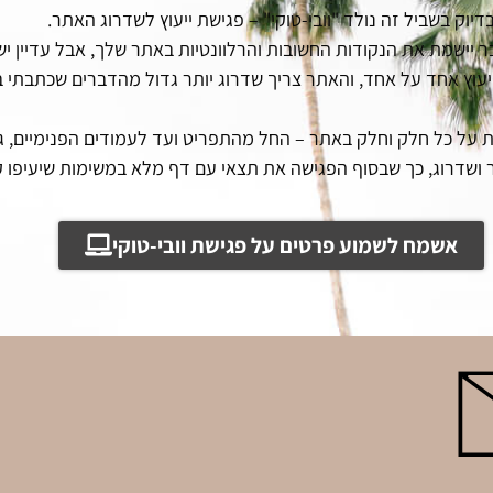
דיוק בשביל זה נולד "וובי-טוקי" – פגישת ייעוץ לשדרוג האתר.
 יישמת את הנקודות החשובות והרלוונטיות באתר שלך, אבל עדיין י
ייעוץ אחד על אחד, והאתר צריך שדרוג יותר גדול מהדברים שכתבתי במ
 על כל חלק וחלק באתר – החל מהתפריט ועד לעמודים הפנימיים, גם
ור ושדרוג, כך שבסוף הפגישה את תצאי עם דף מלא במשימות שיעיפו
אשמח לשמוע פרטים על פגישת וובי-טוקי