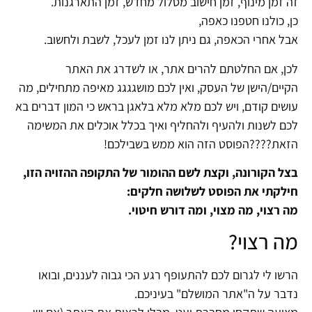
זה זמן מינוף, זמן חישוב מסלול מחדש, זמן התארגנות.
כן, כולנו חטפנו כאפה,
אבל אחרי הכאפה, גם ניתן לנו זמן לעכל, לשבת ולחשוב.
לכן, אם החלטתם להרים אתר, או לשדרג את האתר
הקיים/הישן של העסק, ואין לכם מושגגגג מאיפה מתחילים, מה
עושים קודם, ויש לכם מלא מלא בלאגן בראש כי המון דברים בא
לכם לשנות ולהעיף ולהחליף ואיך בכלל אוכלים את המשימה
הזאת????הפוסט הזה הוא ממש בשבילכם!
בצל הקורונה, וקצת לשם ההומור של התקופה ההזויה הזו,
חילקתי את הפוסט לשלושה חלקים:
מה רצוי, מה מצוי, ומה דורש חיטוי.
מה רצוי?
הרשו לי לגרום לכם להתעופף רגע הכי גבוה לעננים, ובואו
נדבר על ה"אתר המושלם" בעיניכם.