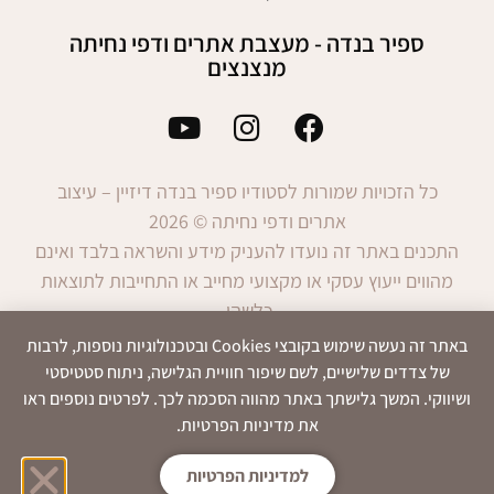
ספיר בנדה - מעצבת אתרים ודפי נחיתה
מנצנצים
כל הזכויות שמורות לסטודיו ספיר בנדה דיזיין – עיצוב
אתרים ודפי נחיתה © 2026
התכנים באתר זה נועדו להעניק מידע והשראה בלבד ואינם
מהווים ייעוץ עסקי או מקצועי מחייב או התחייבות לתוצאות
כלשהן.
השימוש במידע הינו באחריות המשתמש בלבד.
באתר זה נעשה שימוש בקובצי Cookies ובטכנולוגיות נוספות, לרבות
של צדדים שלישיים, לשם שיפור חוויית הגלישה, ניתוח סטטיסטי
ושיווקי. המשך גלישתך באתר מהווה הסכמה לכך. לפרטים נוספים ראו
את מדיניות הפרטיות.
הצהרת
תנאי
מדיניות
נגישות
שימוש
פרטיות
למדיניות הפרטיות