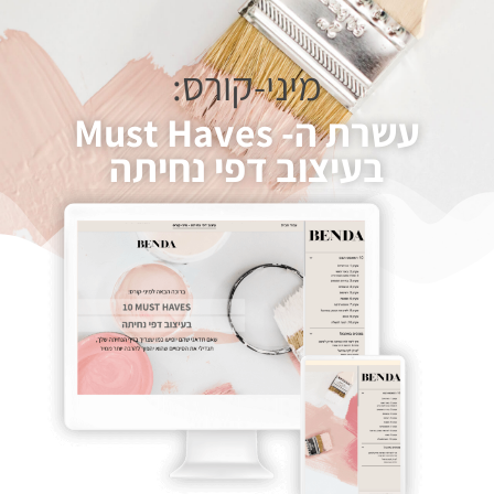
מיני-קורס:
עשרת ה- Must Haves
בעיצוב דפי נחיתה